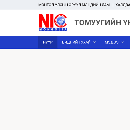
MОНГОЛ УЛСЫН ЭРҮҮЛ МЭНДИЙН ЯАМ
ХАЛДВА
ТОМУУГИЙН Ү
НҮҮР
БИДНИЙ ТУХАЙ
МЭДЭЭ