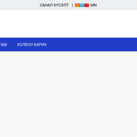
САНАЛ ХҮСЭЛТ
MN
ГӨӨ
ХОЛБОО БАРИХ