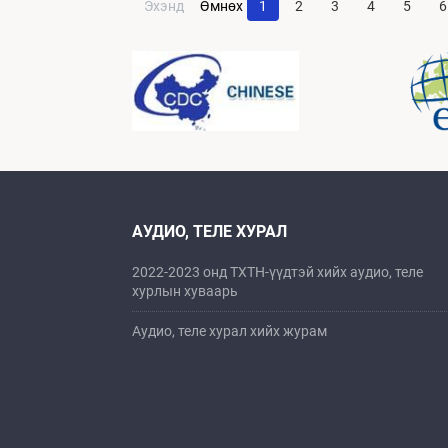
Өмнөх
Эхэнд
1
2
3
4
5
6
АУДИО, ТЕЛЕ ХУРАЛ
2022-2023 онд ТХТН-үүдтэй хийх аудио, теле
хурлын хуваарь
Аудио, теле хурал хийх журам