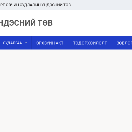
РТ ӨВЧИН СУДЛАЛЫН ҮНДЭСНИЙ ТӨВ
НДЭСНИЙ ТӨВ
СУДАЛГАА
ЭРХЗҮЙН АКТ
ТОДОРХОЙЛОЛТ
ЗӨВЛӨ