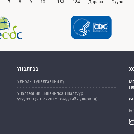
...
7
8
9
10
183
184
Дараах
Сүүлд
ҮНЭЛГЭЭ
Х
Улирлын үнэлгээний дүн
Мо
На
Үнэлгээний шинэчилсэн шалгуур
үзүүлэлт(2014/2015 томуугийн улиралд)
(9
in