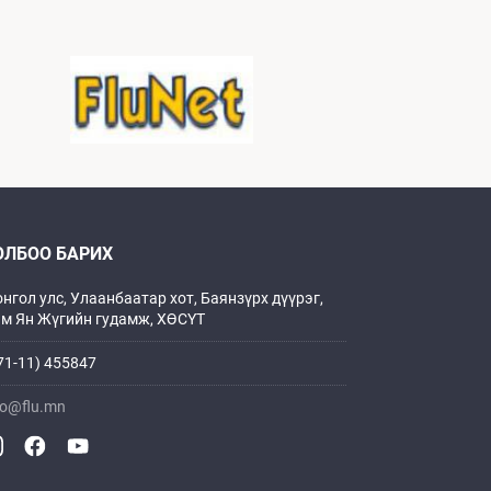
ОЛБОО БАРИХ
нгол улс, Улаанбаатар хот, Баянзүрх дүүрэг,
м Ян Жүгийн гудамж, ХӨСҮТ
71-11) 455847
fo@flu.mn