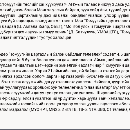
 томуугийн төслийг санхүүжүүлэгч АНУ-ын талаас ийнхүү 3 дахь у
элхий дахин болон Монгол улсын байдал, зүүн хойд Ази, түүний до
томуугийн цартахлын үндэсний бэлэн байдлыг үнэлсэн улс орнууды
ож буй гадаадын зочид илтгэл тавив. Мөн “Томуугийн цартахлаас 
байдал (Ц. Амгаланбаяр, ОБЕГ), “Монгол улсын томуугийн цартахл
д бүртгэгдсэн адууны томуу өвчин” (Д. Батчулуун, УМЭАЦТЛ), “Том
сэдэвт илтгэлүүдийг тус тус хэлэлцэв.
өдөр “Томуугийн цартахлын бэлэн байдлыг төлөвлөх” сэдэвт 4.5 ца
эдвээр нийт 8 бүлэг болон хуваагдаж ажилласан. Аймаг, нийслэлий
улдан тандалтын цэг - өрхийн эмнэлгийн ахлагч нар “Томуугийн ц
хамтран ажиллав. Харин 21 аймгийн онцгой байдлын хэлтсийн дарг
чилгээ эрхэлсэн орлогч дарга нар газарзүйн бүсчлэлийн дагуу 6 б
 бэлтгэсэн асуумжийн дагуу хэлэлцэж үнэлсэн. Нийслэл, дүүргийн
байгууллагуудаас оролцож буй төлөөлөгчид “Улаанбаатар” бүлэгт 
гэсэн асуумжийн дагуу тус тус хэлэлцэж үнэлсэн. Ширээний сургу
 4-р сард үнэлсэн үнэлгээний үр дүнтэй харьцуулан авч хэлэлцлээ
өвлөмжийн төслийг нийт оролцогсдоор хэлэлцүүлэн, эцэслэсэн бол
эл мэдээлэл (МҮОНРТ, MN25, Ийгл ТВ, ТВ-5, NTV, UBS, C1 телевиз,