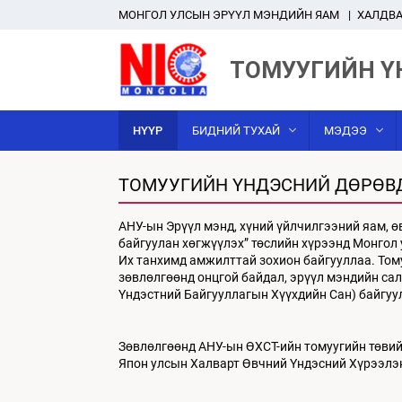
MОНГОЛ УЛСЫН ЭРҮҮЛ МЭНДИЙН ЯАМ
ХАЛДВА
ТОМУУГИЙН Ү
НҮҮР
БИДНИЙ ТУХАЙ
МЭДЭЭ
ТОМУУГИЙН ҮНДЭСНИЙ ДӨРӨВ
АНУ-ын Эрүүл мэнд, хүний үйлчилгээний яам, ө
байгуулан хөгжүүлэх” төслийн хүрээнд Монгол 
Их танхимд амжилттай зохион байгууллаа. Том
зөвлөлгөөнд онцгой байдал, эрүүл мэндийн сал
Үндэстний Байгууллагын Хүүхдийн Сан) байгуул
Зөвлөлгөөнд АНУ-ын ӨХСТ-ийн томуугийн төвий
Япон улсын Халварт Өвчний Үндэсний Хүрээлэн