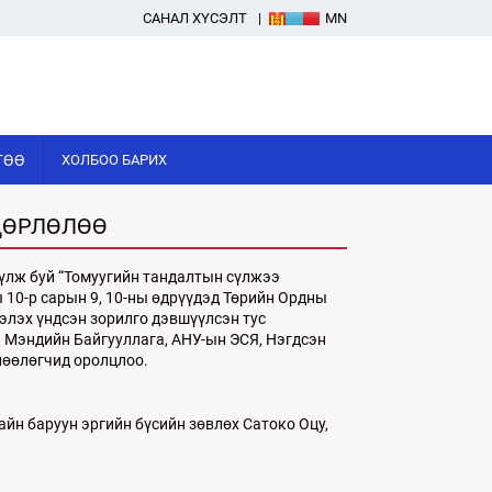
САНАЛ ХҮСЭЛТ
MN
ГӨӨ
ХОЛБОО БАРИХ
ДӨРЛӨЛӨӨ
үүлж буй “Томуугийн тандалтын сүлжээ
 10-р сарын 9, 10-ны өдрүүдэд Төрийн Ордны
элэх үндсэн зорилго дэвшүүлсэн тус
л Мэндийн Байгууллага, АНУ-ын ЭСЯ, Нэгдсэн
лөөлөгчид оролцлоо.
йн баруун эргийн бүсийн зөвлөх Сатоко Оцу,