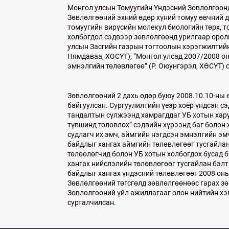
Монгол улсын Томуугийн Үндэсний Зөвлөлгөөнд
Зөвлөлгөөний эхний өдөр хүний томуу өвчний д
томуугийн вирүсийн молекул биологийн төрх, 
холбогдол сэдвээр зөвлөлгөөнд урилгаар оролц
улсын Засгийн газрын тогтоолын хэрэгжилтийн 
Нямдаваа, ХӨСҮТ), “Монгол улсад 2007/2008 он
эмнэлгийн төлөвлөгөө” (Р. Оюунгэрэл, ХӨСҮТ) 
Зөвлөлгөөний 2 дахь өдөр буюу 2008.10.10-ны 
байгуулсан. Сургуулилтийн үеэр хоёр үндсэн с
тандалтын сүлжээнд хамрагддаг УБ хотын хару
түвшинд төлөвлөх” сэдвийн хүрээнд баг болон 
судлагч их эмч, аймгийн нэгдсэн эмнэлгийн эм
байдлыг хангах аймгийн төлөвлөгөөг тусгайлан
төлөөлөгчид болон УБ хотын холбогдох бусад 
хангах нийслэлийн төлөвлөгөөг тусгайлан бэлт
байдлыг хангах үндэсний төлөвлөгөөг 2008 оны
Зөвлөлгөөний төгсгөлд зөвлөлгөөнөөс гарах з
Зөвлөлгөөний үйл ажиллагааг олон нийтийн хэвл
сурталчилсан.