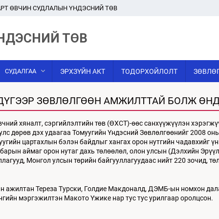
РТ ӨВЧИН СУДЛАЛЫН ҮНДЭСНИЙ ТӨВ
НДЭСНИЙ ТӨВ
СУДАЛГАА
ЭРХЗҮЙН АКТ
ТОДОРХОЙЛОЛТ
ЗӨВЛӨ
ДҮГЭЭР ЗӨВЛӨЛГӨӨН АМЖИЛТТАЙ БОЛЖ ӨН
вчний хяналт, сэргийлэлтийн төв (ӨХСТ)-өөс санхүүжүүлэн хэрэгж
улс дөрөв дэх удаагаа Томуугийн Үндэсний Зөвлөлгөөнийг 2008 оны
уугийн цартахлын бэлэн байдлыг хангах орон нутгийн чадавхийг үн
барын аймаг орон нутаг дахь төлөөлөл, олон улсын (Дэлхийн Эрүү
лагууд, Монгол улсын төрийн байгууллагуудаас нийт 220 зочид, тө
н ажилтан Тереза Турски, Голдие Макдоналд, ДЭМБ-ын номхон дала
гийн мэргэжилтэн Макото Үжике нар тус тус урилгаар оролцсон.