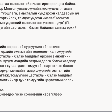
даагаа төлөөлөгч биечлэн ирж оролцож байна.
тор Монгол улсад сүүлийн жилүүдэд ялгасан
н туршлага, амьсгалын хүндэрсэн халдварын ач
сэргийлэх, тэмцэх үндсэн чиглэл” Монгол
ын үндэсний төлөвлөгөөг үнэлсэн дүн” (П.
уугийн цартахлын бэлэн байдлыг хангах өрхийн
гийн ширээний сургуулилтийг зохион
н өрхийн эмнэлгийн төлөөлөгчид, томуугийн
артахлын бэлэн байдлыг өрхийн эмнэлгийн
а, эрүүл мэндийн газрын дарга болон халдвар
үлэгт хуваагдаж, томуугийн цартахлын бэлэн
 эрүүл мэндийн газар, дүүргийн эмнэлгийн
багтаж, томуугийн цартахлын бэлэн байдлыг
улилтийн үр дүнг томуугийн цартахлын бэлэн
.
но.
 Өнөөдөр, Үнэн сонин)-ийн хэрэгслээр