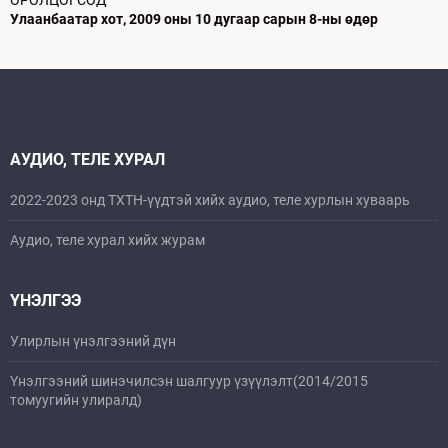
ОРОЛЦОГСОД
Улаанбаатар хот, 2009 оны 10 дугаар сарын 8-ны өдөр
АУДИО, ТЕЛЕ ХУРАЛ
2022-2023 онд ТХТН-үүдтэй хийх аудио, теле хурлын хуваарь
Аудио, теле хурал хийх журам
ҮНЭЛГЭЭ
Улирлын үнэлгээний дүн
Үнэлгээний шинэчилсэн шалгуур үзүүлэлт(2014/2015
томуугийн улиралд)