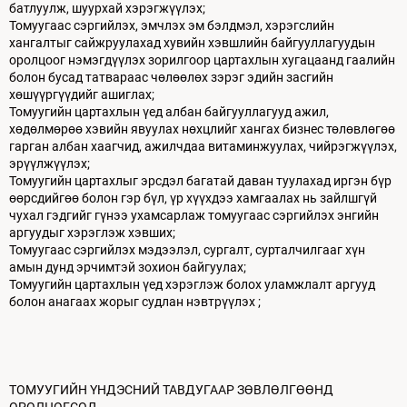
батлуулж, шуурхай хэрэгжүүлэх;
Томуугаас сэргийлэх, эмчлэх эм бэлдмэл, хэрэгслийн
хангалтыг сайжруулахад хувийн хэвшлийн байгууллагуудын
оролцоог нэмэгдүүлэх зорилгоор цартахлын хугацаанд гаалийн
болон бусад татвараас чөлөөлөх зэрэг эдийн засгийн
хөшүүргүүдийг ашиглах;
Томуугийн цартахлын үед албан байгууллагууд ажил,
хөдөлмөрөө хэвийн явуулах нөхцлийг хангах бизнес төлөвлөгөө
гарган албан хаагчид, ажилчдаа витаминжуулах, чийрэгжүүлэх,
эрүүлжүүлэх;
Томуугийн цартахлыг эрсдэл багатай даван туулахад иргэн бүр
өөрсдийгөө болон гэр бүл, үр хүүхдээ хамгаалах нь зайлшгүй
чухал гэдгийг гүнээ ухамсарлаж томуугаас сэргийлэх энгийн
аргуудыг хэрэглэж хэвших;
Томуугаас сэргийлэх мэдээлэл, сургалт, сурталчилгааг хүн
амын дунд эрчимтэй зохион байгуулах;
Томуугийн цартахлын үед хэрэглэж болох уламжлалт аргууд
болон анагаах жорыг судлан нэвтрүүлэх ;
ТОМУУГИЙН ҮНДЭСНИЙ ТАВДУГААР ЗӨВЛӨЛГӨӨНД