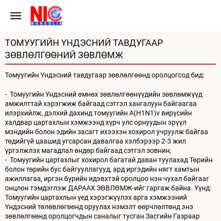
ТОМУУГИЙН ҮНДЭСНИЙ ТАВДУГААР
ЗӨВЛӨЛГӨӨНИЙ ЗӨВЛӨМЖ
Томуугийн Үндэсний тавдугаар зөвлөлгөөнд оролцогсод бид:
- Томуугийн Үндэсний өмнөх зөвлөлгөөнүүдийн зөвлөмжүүд
амжилттай хэрэгжиж байгаад сэтгэл хангалуун байгаагаа
илэрхийлж, дэлхий дахинд томуугийн A(H1N1)v вирүсийн
халдвар цартахлын хэмжээнд хүрч улс орнуудын эрүүл
мэндийн болон эдийн засагт ихээхэн хохирол учруулж байгаа
төдийгүй цаашид угсарсан давалгаа хэлбэрээр 2-3 жил
үргэлжлэх магадлал өндөр байгаад сэтгэл зовнин;
- Томуугийн цартахлыг хохирол багатай даван туулахад Төрийн
болон төрийн бус байгууллагууд, ард иргэдийн нягт хамтын
ажиллагаа, иргэн бүрийн идэвхтэй оролцоо нэн чухал байгааг
онцлон тэмдэглэж ДАРААХ ЗӨВЛӨМЖ-ийг гаргаж байна. Үүнд:
Томуугийн цартахлын үед хэрэгжүүлэх арга хэмжээний
Үндэсний төлөвлөгөөнд оруулах нэмэлт өөрчлөлтөнд энэ
зөвлөлгөөнд оролцогчдын саналыг тусган Засгийн Газраар