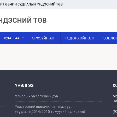
РТ ӨВЧИН СУДЛАЛЫН ҮНДЭСНИЙ ТӨВ
НДЭСНИЙ ТӨВ
СУДАЛГАА
ЭРХЗҮЙН АКТ
ТОДОРХОЙЛОЛТ
ЗӨВЛӨ
ҮНЭЛГЭЭ
Х
Улирлын үнэлгээний дүн
Мо
На
Үнэлгээний шинэчилсэн шалгуур
үзүүлэлт(2014/2015 томуугийн улиралд)
(9