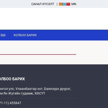
САНАЛ ХҮСЭЛТ
MN
ГӨӨ
ХОЛБОО БАРИХ
ОЛБОО БАРИХ
нгол улс, Улаанбаатар хот, Баянзүрх дүүрэг,
м Ян Жүгийн гудамж, ХӨСҮТ
71-11) 455847