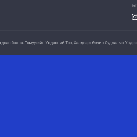
in
лагдсан болно. Томуугийн Үндэсний Төв, Xалдварт Өвчин Судлалын Үнд