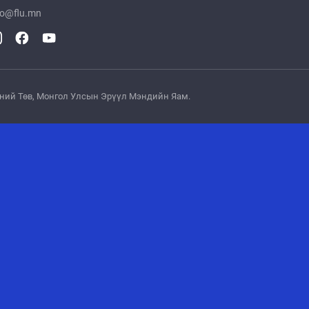
fo@flu.mn
эсний Төв, Монгол Улсын Эрүүл Мэндийн Яам.