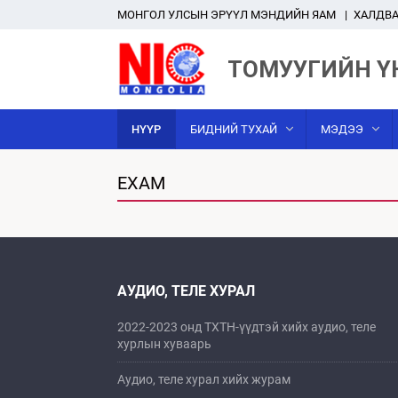
MОНГОЛ УЛСЫН ЭРҮҮЛ МЭНДИЙН ЯАМ
ХАЛДВА
ТОМУУГИЙН Ү
НҮҮР
БИДНИЙ ТУХАЙ
МЭДЭЭ
EXAM
АУДИО, ТЕЛЕ ХУРАЛ
2022-2023 онд ТХТН-үүдтэй хийх аудио, теле
хурлын хуваарь
Аудио, теле хурал хийх журам