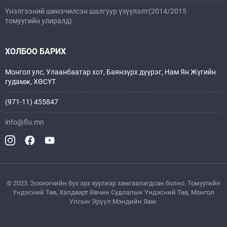
Үнэлгээний шинэчилсэн шалгуур үзүүлэлт(2014/2015
томуугийн улиралд)
ХОЛБОО БАРИХ
Монгол улс, Улаанбаатар хот, Баянзүрх дүүрэг, Нам Ян Жүгийн
гудамж, ХӨСҮТ
(971-11) 455847
info@flu.mn
© 2023. Зохиогчийн бүх эрх хуулиар хамгаалагдсан болно. Томуугийн
Үндэсний Төв, Xалдварт Өвчин Судлалын Үндэсний Төв, Монгол
Улсын Эрүүл Мэндийн Яам.