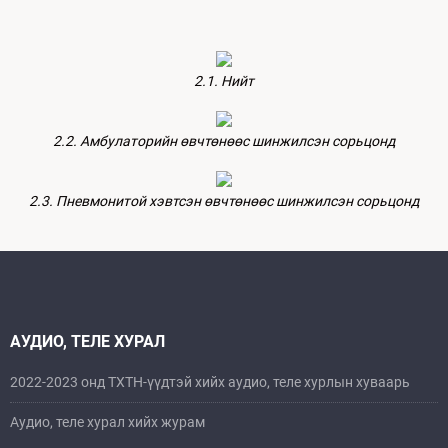
2.1. Нийт
2.2. Амбулаторийн өвчтөнөөс шинжилсэн сорьцонд
2.3. Пневмонитой хэвтсэн өвчтөнөөс шинжилсэн сорьцонд
АУДИО, ТЕЛЕ ХУРАЛ
2022-2023 онд ТХТН-үүдтэй хийх аудио, теле хурлын хуваарь
Аудио, теле хурал хийх журам