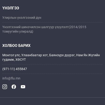
ҮНЭЛГЭЭ
Улирлын үнэлгээний дүн
Үнэлгээний шинэчилсэн шалгуур үзүүлэлт(2014/2015
томуугийн улиралд)
ХОЛБОО БАРИХ
Монгол улс, Улаанбаатар хот, Баянзүрх дүүрэг, Нам Ян Жүгийн
гудамж, ХӨСҮТ
(971-11) 455847
info@flu.mn