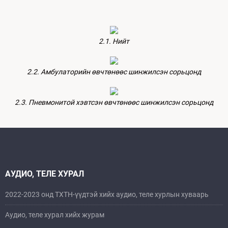
2.1. Нийт
2.2. Амбулаторийн өвчтөнөөс шинжилсэн сорьцонд
2.3. Пневмонитой хэвтсэн өвчтөнөөс шинжилсэн сорьцонд
АУДИО, ТЕЛЕ ХУРАЛ
2022-2023 онд ТХТН-үүдтэй хийх аудио, теле хурлын хуваарь
Аудио, теле хурал хийх журам