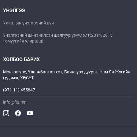
ҮНЭЛГЭЭ
Улирлын үнэлгээний дүн
Үнэлгээний шинэчилсэн шалгуур үзүүлэлт(2014/2015
томуугийн улиралд)
ХОЛБОО БАРИХ
Монгол улс, Улаанбаатар хот, Баянзүрх дүүрэг, Нам Ян Жүгийн
гудамж, ХӨСҮТ
(971-11) 455847
info@flu.mn