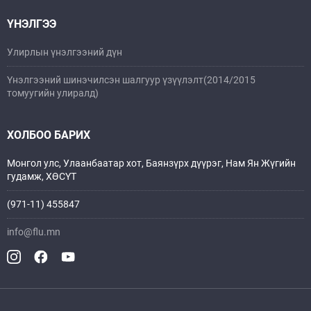
ҮНЭЛГЭЭ
Улирлын үнэлгээний дүн
Үнэлгээний шинэчилсэн шалгуур үзүүлэлт(2014/2015
томуугийн улиралд)
ХОЛБОО БАРИХ
Монгол улс, Улаанбаатар хот, Баянзүрх дүүрэг, Нам Ян Жүгийн
гудамж, ХӨСҮТ
(971-11) 455847
info@flu.mn