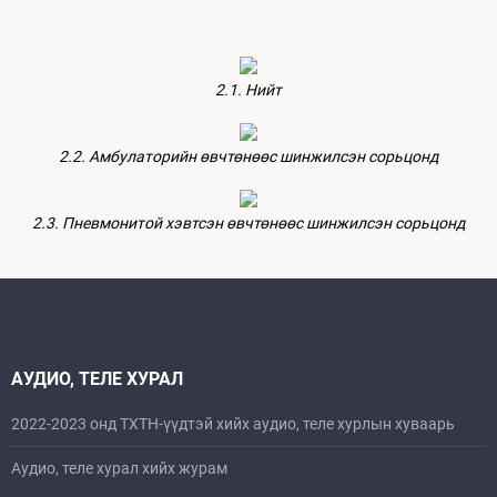
2.1. Нийт
2.2. Амбулаторийн өвчтөнөөс шинжилсэн сорьцонд
2.3. Пневмонитой хэвтсэн өвчтөнөөс шинжилсэн сорьцонд
АУДИО, ТЕЛЕ ХУРАЛ
2022-2023 онд ТХТН-үүдтэй хийх аудио, теле хурлын хуваарь
Аудио, теле хурал хийх журам