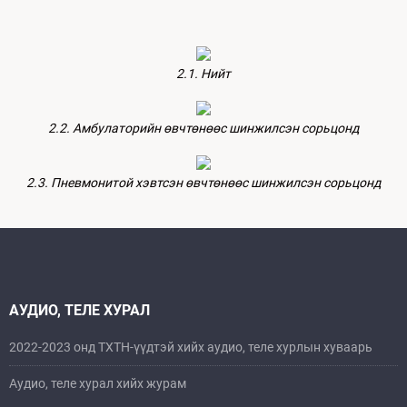
2.1. Нийт
2.2. Амбулаторийн өвчтөнөөс шинжилсэн сорьцонд
2.3. Пневмонитой хэвтсэн өвчтөнөөс шинжилсэн сорьцонд
АУДИО, ТЕЛЕ ХУРАЛ
2022-2023 онд ТХТН-үүдтэй хийх аудио, теле хурлын хуваарь
Аудио, теле хурал хийх журам