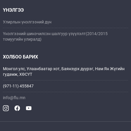
ҮНЭЛГЭЭ
Улирлын үнэлгээний дүн
Үнэлгээний шинэчилсэн шалгуур үзүүлэлт(2014/2015
томуугийн улиралд)
ХОЛБОО БАРИХ
Монгол улс, Улаанбаатар хот, Баянзүрх дүүрэг, Нам Ян Жүгийн
гудамж, ХӨСҮТ
(971-11) 455847
info@flu.mn