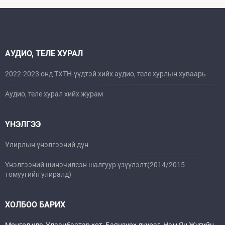
АУДИО, ТЕЛЕ ХУРАЛ
2022-2023 онд ТХТН-үүдтэй хийх аудио, теле хурлын хуваарь
Аудио, теле хурал хийх журам
ҮНЭЛГЭЭ
Улирлын үнэлгээний дүн
Үнэлгээний шинэчилсэн шалгуур үзүүлэлт(2014/2015
томуугийн улиралд)
ХОЛБОО БАРИХ