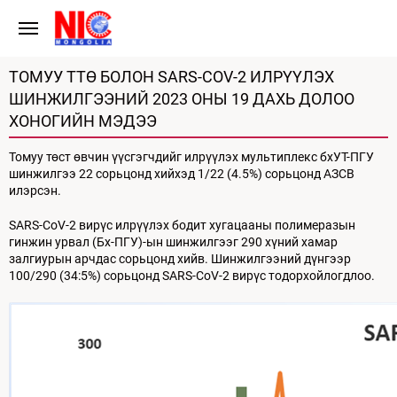
ТОМУУ ТТӨ БОЛОН SARS-COV-2 ИЛРҮҮЛЭХ
ШИНЖИЛГЭЭНИЙ 2023 ОНЫ 19 ДАХЬ ДОЛОО
ХОНОГИЙН МЭДЭЭ
Томуу төст өвчин үүсгэгчдийг илрүүлэх мультиплекс бхУТ-ПГУ
шинжилгээ 22 сорьцонд хийхэд 1/22 (4.5%) сорьцонд АЗСВ
илэрсэн.
SARS-CoV-2 вирүс илрүүлэх бодит хугацааны полимеразын
гинжин урвал (Бх-ПГУ)-ын шинжилгээг 290 хүний хамар
залгиурын арчдас сорьцонд хийв. Шинжилгээний дүнгээр
100/290 (34:5%) сорьцонд SARS-CoV-2 вирүс тодорхойлогдлоо.