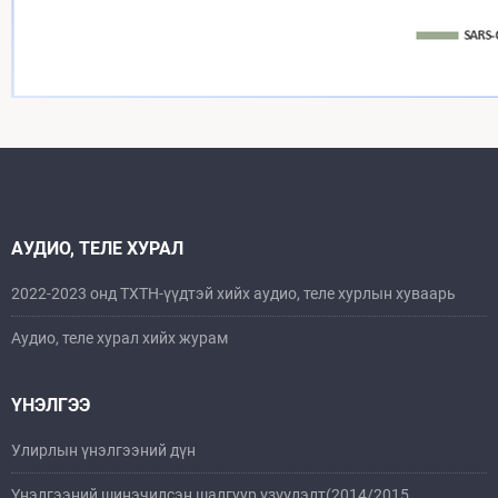
АУДИО, ТЕЛЕ ХУРАЛ
2022-2023 онд ТХТН-үүдтэй хийх аудио, теле хурлын хуваарь
Аудио, теле хурал хийх журам
ҮНЭЛГЭЭ
Улирлын үнэлгээний дүн
Үнэлгээний шинэчилсэн шалгуур үзүүлэлт(2014/2015