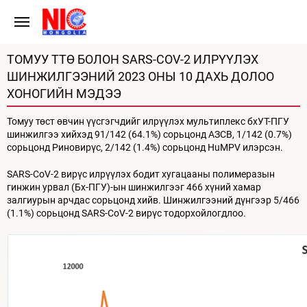
ТОМУУ ТТӨ БОЛОН SARS-COV-2 ИЛРҮҮЛЭХ
ШИНЖИЛГЭЭНИЙ 2023 ОНЫ 10 ДАХЬ ДОЛОО
ХОНОГИЙН МЭДЭЭ
Томуу төст өвчин үүсгэгчдийг илрүүлэх мультиплекс бхУТ-ПГУ
шинжилгээ хийхэд 91/142 (64.1%) сорьцонд АЗСВ, 1/142 (0.7%)
сорьцонд Риновирүс, 2/142 (1.4%) сорьцонд HuMPV илэрсэн.
SARS-CoV-2 вирүс илрүүлэх бодит хугацааны полимеразын
гинжин урвал (Бх-ПГУ)-ын шинжилгээг 466 хүний хамар
залгиурын арчдас сорьцонд хийв. Шинжилгээний дүнгээр 5/466
(1.1%) сорьцонд SARS-CoV-2 вирүс тодорхойлогдлоо.