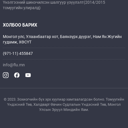
Үнэлгээний шинэчилсэн шалгуур үзүүлэлт(2014/2015
томуугийн улиралд)
ХОЛБОО БАРИХ
Монгол улс, Улаанбаатар хот, Баянзүрх дүүрэг, Нам Ян Жүгийн
гудамж, ХӨСҮТ
(971-11) 455847
info@flu.mn
© 2023. Зохиогчийн бүх эрх хуулиар хамгаалагдсан болно. Томуугийн
Үндэсний Төв, Xалдварт Өвчин Судлалын Үндэсний Төв, Монгол
Улсын Эрүүл Мэндийн Яам.