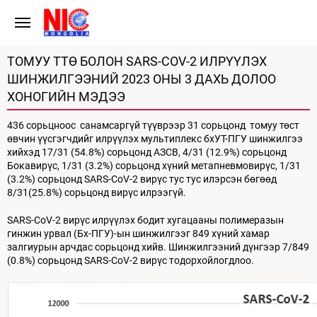
ТОМУУ ТТӨ БОЛОН SARS-COV-2 ИЛРҮҮЛЭХ
ШИНЖИЛГЭЭНИЙ 2023 ОНЫ 3 ДАХЬ ДОЛОО
ХОНОГИЙН МЭДЭЭ
436 сорьцноос санамсаргүй түүврээр 31 сорьцонд томуу төст
өвчин үүсгэгчдийг илрүүлэх мультиплекс бхУТ-ПГУ шинжилгээ
хийхэд 17/31 (54.8%) сорьцонд АЗСВ, 4/31 (12.9%) сорьцонд
Бокавирүс, 1/31 (3.2%) сорьцонд хүний метапневмовирүс, 1/31
(3.2%) сорьцонд SARS-CoV-2 вирүс тус тус илэрсэн бөгөөд
8/31(25.8%) сорьцонд вирүс илрээгүй.
SARS-CoV-2 вирүс илрүүлэх бодит хугацааны полимеразын
гинжин урвал (Бх-ПГУ)-ын шинжилгээг 849 хүний хамар
залгиурын арчдас сорьцонд хийв. Шинжилгээний дүнгээр 7/849
(0.8%) сорьцонд SARS-CoV-2 вирүс тодорхойлогдлоо.