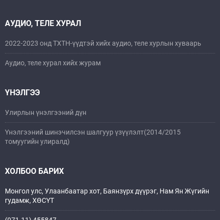
АУДИО, ТЕЛЕ ХУРАЛ
2022-2023 онд ТХТН-үүдтэй хийх аудио, теле хурлын хуваарь
Аудио, теле хурал хийх журам
ҮНЭЛГЭЭ
Улирлын үнэлгээний дүн
Үнэлгээний шинэчилсэн шалгуур үзүүлэлт(2014/2015
томуугийн улиралд)
ХОЛБОО БАРИХ
Монгол улс, Улаанбаатар хот, Баянзүрх дүүрэг, Нам Ян Жүгийн
гудамж, ХӨСҮТ