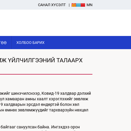
САНАЛ ХҮСЭЛТ
MN
ГӨӨ
ХОЛБОО БАРИХ
МЖ ҮЙЛЧИЛГЭЭНИЙ ТАЛААРХ
мжийг шинэчилснээр, Ковид-19 халдвар дэлхий
 үл хамааран амны хаалт хэрэглэхийг зөвлөж
-19 халдварын эрсдэл өндөртэй болон хөл
-ын өмнөх зөвлөмжүүдийг тархварзүйн нөхцөл
байгааг сануулсан байна. Ингэхдээ орон