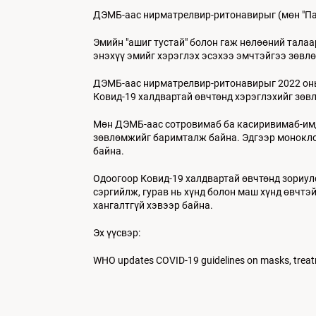
ДЭМБ-аас нирматрелвир-ритонавирыг (мөн "Пак
Эмийн "ашиг тустай" болон гаж нөлөөний тала
энэхүү эмийг хэрэглэх эсэхээ эмчтэйгээ зөвл
ДЭМБ-аас нирматрелвир-ритонавирыг 2022 оны 4
Ковид-19 халдвартай өвчтөнд хэрэглэхийг зөв
Мөн ДЭМБ-аас сотровимаб ба касиривимаб-имде
зөвлөмжийг баримталж байна. Эдгээр моноклон
байна.
Одоогоор Ковид-19 халдвартай өвчтөнд зориулс
сэргийлж, гурав нь хүнд болон маш хүнд өвчт
хангалтгүй хэвээр байна.
Эх үүсвэр:
WHO updates COVID-19 guidelines on masks, treat