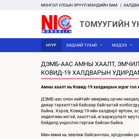
MОНГОЛ УЛСЫН ЭРҮҮЛ МЭНДИЙН ЯАМ
ХАЛДВА
ТОМУУГИЙН Ү
НҮҮР
БИДНИЙ ТУХАЙ
МЭДЭЭ
ДЭМБ-ААС АМНЫ ХААЛТ, ЭМЧИ
КОВИД-19 ХАЛДВАРЫН УДИРД
Амны хаалт
нь
Ковид
-19
халдварын
эсрэг гол 
ДЭМБ-аас олон нийтийг өвөрмөц орчин нөхцөлд
даяар тархалттай байсаар байгаатай холбогду
байна. Хэрэв, Ковид-19-ийн халдварт өртсөн, 
хөдөлгөөн ихтэй, хаалттай, агааржуулалт муу
байдалд үндэслэн гаргаж байсан байна.
Мөн өмнө нь зөвлөж байсанчлан, эрсдэлийн үн