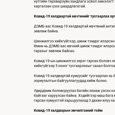
нутгийн тархварзүйн хандлага эсвэл эмнэлэгт
харгалзан үзэх шаардлагатай.
Ковид
-19
халдвартай
өвчтөнийг тусгаарлах ху
ДЭМБ-аас Ковид-19 халдвартай өвчтөний антиг
зөвлөж байна.
Шинжилгээ хийхгүйгээр, шинж тэмдэг илэрсэн 
Өмнө нь ДЭМБ-аас өвчний шинж тэмдэг илэрснэ
гарахыг зөвлөж байсан.
Ковид-19-ын шинжилгээ эерэг гарсан боловч я
хийхгүйгээр 5 хоног тусгаарлахыг санал болго
Ковид-19 халдвартай хүмүүсийг тусгаарлах нь 
зориулалтын байгууллагуудад хийж болно.
Удирдамж боловсруулах багийн хянаж үзсэн но
байгааг харуулсан байна. Хэдийгээр маш бага 
гарсан хүмүүстэй харьцуулахад 3 дахин илүү х
Ковид
-19
халдварын
эмчилгээний тойм