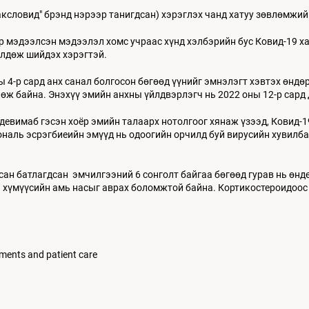
словид" брэнд нэрээр танигдсан) хэрэглэх чанд хатуу зөвлөмжийг
ар мэдээлсэн мэдээлэл хомс учраас хүнд хэлбэрийн бус Ковид-19 
өлдөж шийдэх хэрэгтэй.
-р сард анх санал болгосон бөгөөд үүнийг эмнэлэгт хэвтэх өндөр
лөж байна. Энэхүү эмийн анхны үйлдвэрлэгч нь 2022 оны 12-р сар
вимаб гэсэн хоёр эмийн талаарх нотолгоог хянаж үзээд, Ковид-1
аль эсрэгбиеийн эмүүд нь одоогийн орчилд буй вирусийн хувилбар
ан батлагдсан эмчилгээний 6 сонголт байгаа бөгөөд гурав нь өнд
эй хүмүүсийн амь насыг аврах боломжтой байна. Кортикостероидоо
ments and patient care