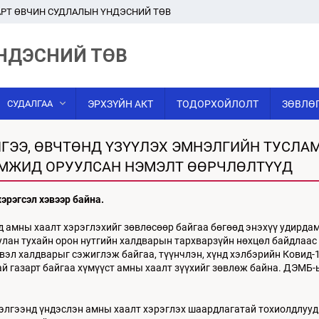
РТ ӨВЧИН СУДЛАЛЫН ҮНДЭСНИЙ ТӨВ
НДЭСНИЙ ТӨВ
СУДАЛГАА
ЭРХЗҮЙН АКТ
ТОДОРХОЙЛОЛТ
ЗӨВЛӨ
ЛГЭЭ, ӨВЧТӨНД ҮЗҮҮЛЭХ ЭМНЭЛГИЙН ТУСЛА
АМЖИД ОРУУЛСАН НЭМЭЛТ ӨӨРЧЛӨЛТҮҮД
хэрэгсэл хэвээр байна
.
 амны хаалт хэрэглэхийг зөвлөсөөр байгаа бөгөөд энэхүү удирда
улан тухайн орон нутгийн халдварын тархварзүйн нөхцөл байдлаас
эсвэл халдварыг сэжиглэж байгаа, түүнчлэн, хүнд хэлбэрийн Ковид
тай газарт байгаа хүмүүст амны хаалт зүүхийг зөвлөж байна. ДЭМБ
элгээнд үндэслэн амны хаалт хэрэглэх шаардлагатай тохиолдлууд 