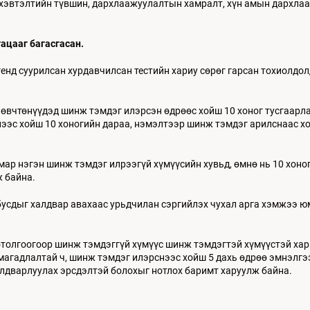
 хэвтэлтийн түвшин, дархлаажуулалтын хамралт, хүн амын дархлаа
гацааг багасгасан
.
енд суурилсан хурдавчилсан тестийн хариу сөрөг гарсан тохиолдол
өвчтөнүүдэд шинж тэмдэг илэрсэн өдрөөс хойш 10 хоног тусгаарл
эс хойш 10 хоногийн дараа, нэмэлтээр шинж тэмдэг арилснаас хо
мар нэгэн шинж тэмдэг илрээгүй хүмүүсийн хувьд, өмнө нь 10 хон
ж байна.
бусдыг халдвар авахаас урьдчилан сэргийлэх чухал арга хэмжээ юм.
толгоогоор шинж тэмдэггүй хүмүүс шинж тэмдэгтэй хүмүүстэй хар
магадлалтай ч, шинж тэмдэг илэрснээс хойш 5 дахь өдрөө эмнэлгээ
алдварлуулах эрсдэлтэй болохыг нотлох баримт харуулж байна.