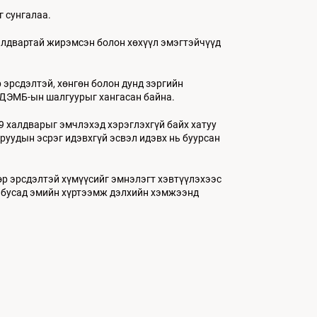
 сунгалаа.
халдвартай жирэмсэн болон хөхүүл эмэгтэйчүүд
 эрсдэлтэй, хөнгөн болон дунд зэргийн
д ДЭМБ-ын шалгуурыг хангасан байна.
9 халдварыг эмчлэхэд хэрэглэхгүй байх хатуу
уудын эсрэг идэвхгүй эсвэл идэвх нь буурсан
өр эрсдэлтэй хүмүүсийг эмнэлэгт хэвтүүлэхээс
с бусад эмийн хүртээмж дэлхийн хэмжээнд