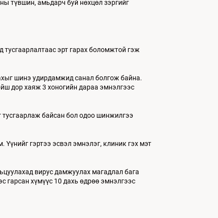
ны түвшин, амьдарч буй нөхцөл зэргийг
д тусгаарлалтаас эрт гарах боломжтой гэж
ахыг шинэ удирдамжид санал болгож байна.
йш дор хаяж 3 хоногийн дараа эмнэлгээс
ог тусгаарлаж байсан бол одоо шинжилгээ
 Үүнийг гэртээ эсвэл эмнэлэг, клиник гэх мэт
ьцуулахад вирус дамжуулах магадлал бага
с гарсан хүмүүс 10 дахь өдрөө эмнэлгээс