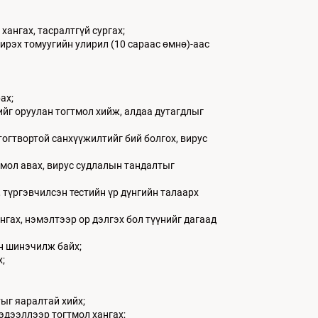
ангах, тасралтгүй сургах;
рэх томуугийн улирил (10 сараас өмнө)-аас
ах;
йг оруулан тогтмол хийж, алдаа дутагдлыг
огтвортой санхүүжилтийг бий болгох, вирус
мол авах, вирус судлалын тандалтыг
түргэвчилсэн тестийн үр дүнгийн талаарх
нгах, нэмэлтээр ор дэлгэх бол түүнийг дагаад
ан шинэчилж байх;
;
ыг яаралтай хийх;
мэдээллээр тогтмол хангах;