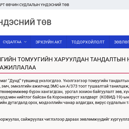
РТ ӨВЧИН СУДЛАЛЫН ҮНДЭСНИЙ ТӨВ
НДЭСНИЙ ТӨВ
СУДАЛГАА
ЭРХЗҮЙН АКТ
ТОДОРХОЙЛОЛТ
ЗӨВЛӨ
ЙМГИЙН ТОМУУГИЙН ХАРУУЛДАН ТАНДАЛТЫН
 АЖИЛЛАЛАА
аймаг “Дунд” түвшинд үнэлэгдлээ. Үнэлгээгээр томуугийн тандалты
г, эмч, эмнэлгийн ажилчид ЭМС-ын А/373 тоот тушаалтай танилцаж
төхөөрөмжөөр бүрэн хангагдсан, урсгал зохион байгуулалт зөв, хүн
нууд мөн нийтлэг байсан ба Коронавируст халдварт (КОВИД-19)-ы
ийн дутагдалд орох, мэдээллийн чанар алдагдах, вирус судлалын 
воржуулах, сайжруулах чиглэлээр дараах зөвлөмжүүдийг хүргүүллэ