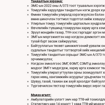
Тандалтын хүрээнд:
ЭМС-ын 2022 оны А/373 тоот тушаалын хэрэгж
Томуугийн харуулдан тандалтын нэгж дээрх хүн
Өмнөх томуугийн улиралд хэрэгжүүлсэн бэлэн 
өмнө шинэчлэн тогтмол тодотгол хийж хэвшү
Улирлын томуу, томуугийн цартахлын хүндрэлий
Өвчлөлийн түвшинд тохируулан хариу арга хэм
Эрүүл мэндийн газар, ТҮН-ээс гаргадаг эргэн
ЭМГ-ын мэргэжилтэн нар нэгдсэн дэмжлэгт хян
тухай бүрт засаж сайжруулах;
Байгууллагын төсөвт шинжилгээний урвалж онош
судлалын тандалтыг тогтвортой хийх нөхцөлийг
Томуугийн тандалтын сорьцыг ЭМС-ын А/373 то
эрчимжүүлэх;
Нэгдсэн эмнэлгээс ЭМГ, ӨЭМТ, СЭМТ-д эмнэлзү
мэдээг ЭМГ-т мэдэгдэж, хариу арга хэмжээг т
Томуугийн улирал угтуулан орны зохицуулалт х
гарах нөөц, хангамжийн асуудлыг урьдчилан т
Шувуу, гахай, тахиан аж ахуй эрхэлдэг байгуул
Түргэвчилсэн тестээр томуугийн вирус эерэг 
Мэдээ өгөлт:
Амбулаторийн үзлэгт эмч нар ТТӨ-ий тохиолдлы
Статистикч нар 14 хоногт 1 удаа ТТӨ-ий мэдээ