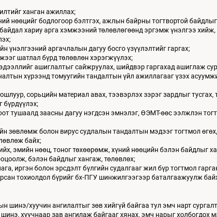
илтийг ханган ажиллах;
ий нөөцийг бодлогоор бэлтгэх, ажлын байрны тогтвортой байдлыг х
байдал хариу арга хэмжээний төлөвлөгөөнд эргэмж үнэлгээ хийж, и
үлэх;
н үнэлгээний аргачлалын дагуу босго үзүүлэлтийг гаргах;
жээг шатлал бүрд төлөвлөн хэрэгжүүлэх;
 мэдээллийг ашиглалтыг сайжруулах, шийдвэр гаргахад ашиглаж сур
алтын хүрээнд томуугийн тандалтын үйл ажиллагааг үзэх асуумжи
луур, сорьцийн материал авах, тээвэрлэх зэрэг зардлыг тусгах, т
 бүрдүүлэх;
от тушаалд заасны дагуу нэгдсэн эмнэлэг, ӨЭМТ-өөс ээлжлэн тогт
йн зөвлөмж болон вирус судлалын тандалтын мэдээг тогтмол өгөх, 
өлөвлөж байх;
ийх, эмийн нөөц, тоног төхөөрөмж, хүний нөөцийн бэлэн байдлыг ха
ооцоолж, бэлэн байдлыг хангаж, төлөвлөх;
лага, иргэн болон эрсдэлт бүлгийн судалгааг жил бүр тогтмол гарг
гарсан тохиолдол бүрийг бх-ПГУ шинжилгээгээр баталгаажуулж байх
н шинэ/хуучин ангилалтыг зөв хийгүй байгаа тул эмч нарт сургалт
г шинэ, хуучнаар зав ангилаж байгааг хянах, эмч нарыг холбогдох 