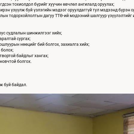
йгдсэн тохиолдол бүрийг хуучин өвчлөл ангилалд оруулах;
рэн үзүүлж буй үзлэгийн мэдээг оруулдаггүй тул мэдээнд бүрэн о
лын тодорхойлолтын дагуу ТТӨ-ий мэдээний шалгуур үзүүлэлтийг 
рус судлалын шинжилгээг хийх;
ралтай сургах;
ошлуурын нөөцийг бий болгох, захиалга хийх;
 болох;
твортой байдлыг хангах;
новчтой болгох.
ж буй байдал.