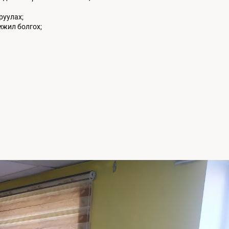
руулах;
ижил болгох;