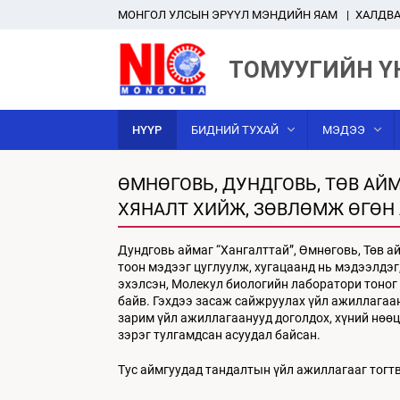
MОНГОЛ УЛСЫН ЭРҮҮЛ МЭНДИЙН ЯАМ
ХАЛДВА
ТОМУУГИЙН Ү
НҮҮР
БИДНИЙ ТУХАЙ
МЭДЭЭ
ӨМНӨГОВЬ, ДУНДГОВЬ, ТӨВ А
ХЯНАЛТ ХИЙЖ, ЗӨВЛӨМЖ ӨГӨН
Дундговь аймаг “Хангалттай”, Өмнөговь, Төв 
тоон мэдээг цуглуулж, хугацаанд нь мэдээлдэ
эхэлсэн, Молекул биологийн лаборатори тоног 
байв. Гэхдээ засаж сайжруулах үйл ажиллагаа
зарим үйл ажиллагаанууд доголдох, хүний нөөц
зэрэг тулгамдсан асуудал байсан.
Тус аймгуудад тандалтын үйл ажиллагааг тогт