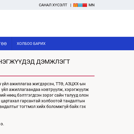
САНАЛ ХҮСЭЛТ
MN
ГӨӨ
ХОЛБОО БАРИХ
 НЭГЖҮҮДЭД ДЭМЖЛЭГТ
н үйл ажиллагаа жигдэрсэн, ТТӨ, АЗЦХХ-ын
, үйл ажиллагаандаа нэвтрүүлж, хэрэгжүүлж
ий нөөц бэлтгэгдсэн зэрэг сайн талууд олон
н цартахал гарсантай холбоотой тандалтын
тандалтыг тогтмол хийх боломжгүй байх гэх
э.