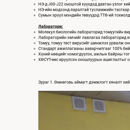
НЭ-д J00-J22 оноштой хүүхдэд давтан үзлэг хи
НЭ-ийн мэдээнд яаралтай тусламжийн тасгаар и
Сумын эрүүл мэндийн төвүүдэд ТТӨ-ий тохиолд
Лаборатори:
Молекул биологийн лабораторид томуугийн ви
Лабораторийн эмчийг лавлагаа лабораторид яа
Томуу, томуу төст вирусийг шинжлэх урвалж он
Стандарт ажиллагааны ааварчилгааг 100% бий
Хүний нөөцийг нэмэгдүүлэх, ажлын байрны тог
ХӨСҮТ-өөс ирүүлсэн оношлуурын ашиглалтыг о
Зураг 1. Өмнөговь аймагт дэмжлэгт хяналт хий