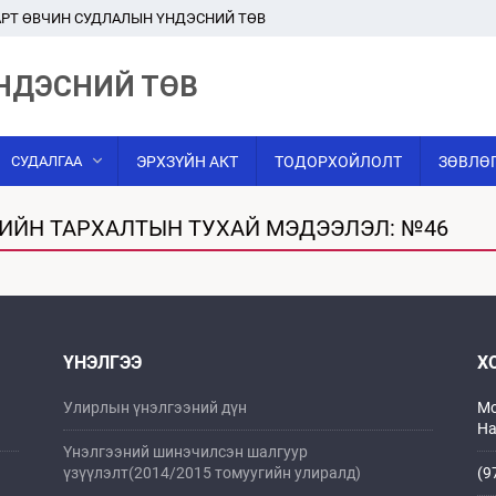
РТ ӨВЧИН СУДЛАЛЫН ҮНДЭСНИЙ ТӨВ
НДЭСНИЙ ТӨВ
СУДАЛГАА
ЭРХЗҮЙН АКТ
ТОДОРХОЙЛОЛТ
ЗӨВЛӨ
СИЙН ТАРХАЛТЫН ТУХАЙ МЭДЭЭЛЭЛ: №46
ҮНЭЛГЭЭ
Х
Улирлын үнэлгээний дүн
Мо
На
Үнэлгээний шинэчилсэн шалгуур
үзүүлэлт(2014/2015 томуугийн улиралд)
(9