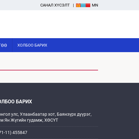
САНАЛ ХҮСЭЛТ
MN
ГӨӨ
ХОЛБОО БАРИХ
ОЛБОО БАРИХ
нгол улс, Улаанбаатар хот, Баянзүрх дүүрэг,
м Ян Жүгийн гудамж, ХӨСҮТ
71-11) 455847