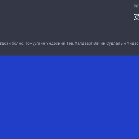
in
лагдсан болно. Томуугийн Үндэсний Төв, Xалдварт Өвчин Судлалын Үнд