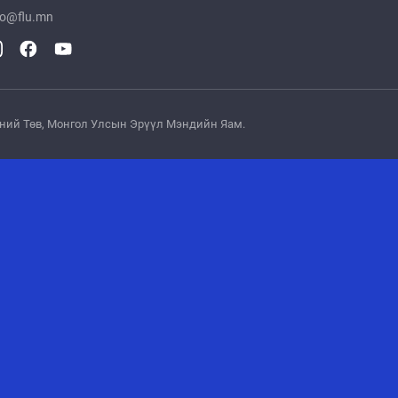
fo@flu.mn
эсний Төв, Монгол Улсын Эрүүл Мэндийн Яам.