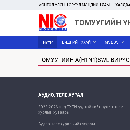
MОНГОЛ УЛСЫН ЭРҮҮЛ МЭНДИЙН ЯАМ
ХАЛДВА
ТОМУУГИЙН Ү
НҮҮР
БИДНИЙ ТУХАЙ
МЭДЭЭ
ТОМУУГИЙН A(H1N1)SWL ВИРҮ
АУДИО, ТЕЛЕ ХУРАЛ
2022-2023 онд ТХТН-үүдтэй хийх аудио, теле
хурлын хуваарь
Аудио, теле хурал хийх журам