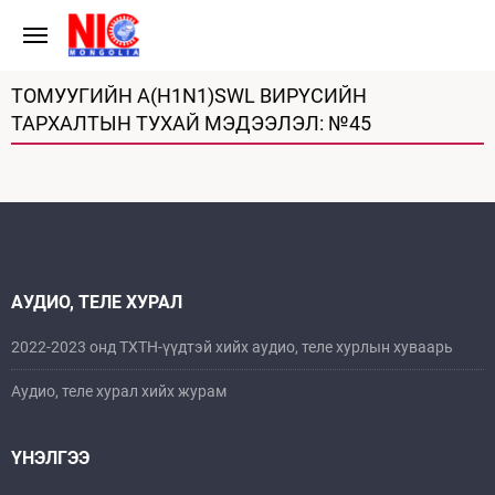
ТОМУУГИЙН A(H1N1)SWL ВИРҮСИЙН
ТАРХАЛТЫН ТУХАЙ МЭДЭЭЛЭЛ: №45
АУДИО, ТЕЛЕ ХУРАЛ
2022-2023 онд ТХТН-үүдтэй хийх аудио, теле хурлын хуваарь
Аудио, теле хурал хийх журам
ҮНЭЛГЭЭ