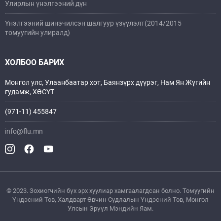
Улирлын үнэлгээний дүн
Үнэлгээний шинэчилсэн шалгуур үзүүлэлт(2014/2015
томуугийн улиралд)
ХОЛБОО БАРИХ
Монгол улс, Улаанбаатар хот, Баянзүрх дүүрэг, Нам Ян Жүгийн
гудамж, ХӨСҮТ
(971-11) 455847
info@flu.mn
© 2023. Зохиогчийн бүх эрх хуулиар хамгаалагдсан болно. Томуугийн
Үндэсний Төв, Xалдварт Өвчин Судлалын Үндэсний Төв, Монгол
Улсын Эрүүл Мэндийн Яам.