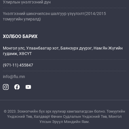
Улирлын үнэлгээний дүн
Үнэлгээний шинэчилсэн шалгуур үзүүлэлт(2014/2015
томуугийн улиралд)
ХОЛБОО БАРИХ
Монгол улс, Улаанбаатар хот, Баянзүрх дүүрэг, Нам Ян Жүгийн
гудамж, ХӨСҮТ
(971-11) 455847
info@flu.mn
© 2023. Зохиогчийн бүх эрх хуулиар хамгаалагдсан болно. Томуугийн
Үндэсний Төв, Xалдварт Өвчин Судлалын Үндэсний Төв, Монгол
Улсын Эрүүл Мэндийн Яам.