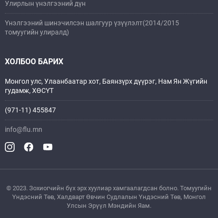
Улирлын үнэлгээний дүн
Үнэлгээний шинэчилсэн шалгуур үзүүлэлт(2014/2015
томуугийн улиралд)
ХОЛБОО БАРИХ
Монгол улс, Улаанбаатар хот, Баянзүрх дүүрэг, Нам Ян Жүгийн
гудамж, ХӨСҮТ
(971-11) 455847
info@flu.mn
© 2023. Зохиогчийн бүх эрх хуулиар хамгаалагдсан болно. Томуугийн
Үндэсний Төв, Xалдварт Өвчин Судлалын Үндэсний Төв, Монгол
Улсын Эрүүл Мэндийн Яам.