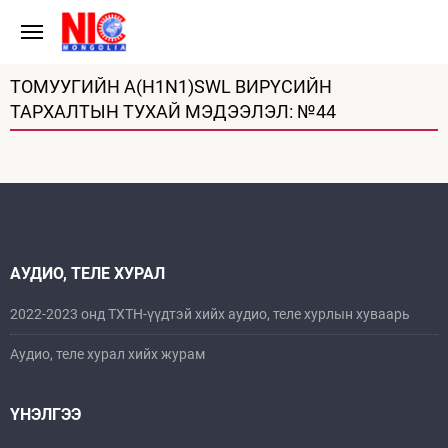
ТОМУУГИЙН A(H1N1)SWL ВИРҮСИЙН
ТАРХАЛТЫН ТУХАЙ МЭДЭЭЛЭЛ: №44
АУДИО, ТЕЛЕ ХУРАЛ
2022-2023 онд ТХТН-үүдтэй хийх аудио, теле хурлын хуваарь
Аудио, теле хурал хийх журам
ҮНЭЛГЭЭ