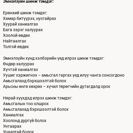
Эмнэлзүйн шинж тэмдэг:
Ерөнхий шинж тэмдэг:
Хамар битүүрэх, нусгайрах
Хуурай ханиалгах
Бага зэрэг халуурах
Хоолой өвдөх
Найтаалгах
Толгой өвдөх
Эмнэлзүйн хүнд хэлбэрийн үед илрэх шинж тэмдэг:
Өндөр халуурах
Хүчтэй ханиалгах
Уушиг хэржигнэх – амьсгал гаргах үед илүү чанга сонсогдоно
Амьсгалахд бэрхшээлтэй болох
Арьсны өнгө хөхрөх – хүчил төрөгчийн дутагдалд орох
Нярай хүүхдэд илрэх шинж тэмдэг:
Амьсгалын тоо олшрох
Амьсгалахад бэрхшээлтэй болох
Ханиалгах
Хоолонд дургүй болох
Унтаарах
Уцаартай болох