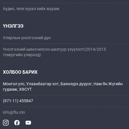
Аудио, теле хурал хийх журам
ҮНЭЛГЭЭ
Улирлын үнэлгээний дүн
Үнэлгээний шинэчилсэн шалгуур үзүүлэлт(2014/2015
томуугийн улиралд)
ХОЛБОО БАРИХ
Монгол улс, Улаанбаатар хот, Баянзүрх дүүрэг, Нам Ян Жүгийн
гудамж, ХӨСҮТ
(971-11) 455847
info@flu.mn