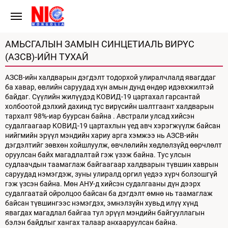
АМЬСГАЛЫН ЗАМЫН СИНЦЕТИАЛЬ ВИРҮС
(АЗСВ)-ИЙН ТУХАЙ
АЗСВ-ийн халдварын дэгдэлт тодорхой улиралчлалд явагддаг
ба хавар, өвлийн саруудад хүн амын дунд өндөр идэвхжилтэй
байдаг. Сүүлийн жилүүдэд КОВИД-19 цартахал гарсантай
холбоотой дэлхий дахинд тус вирүсийн шалтгаант халдварын
тархалт 98%-иар буурсан байна . Австрали улсад хийсэн
судалгаагаар КОВИД-19 цартахлын үед авч хэрэгжүүлж байсан
нийгмийн эрүүл мэндийн хариу арга хэмжээ нь АЗСВ-ийн
дэгдэлтийг зөвхөн хойшлуулж, өвчлөлийн хөдлөлзүйд өөрчлөлт
оруулсан байх магадлалтай гэж үзэж байна. Тус улсын
судлаачдын таамаглаж байгаагаар халдварын түвшин хаврын
саруудад нэмэгдэж, зуны улиралд оргил үедээ хүрч болзошгүй
гэж үзсэн байна. Мөн АНУ-д хийсэн судалгааны дүн дээрх
судалгаатай ойролцоо байсан ба дэгдэлт өмнө нь таамаглаж
байсан түвшингээс нэмэгдэх, эмнэлзүйн хувьд илүү хүнд
явагдах магадлал байгаа тул эрүүл мэндийн байгууллагын
бэлэн байдлыг хангах талаар анхааруулсан байна.