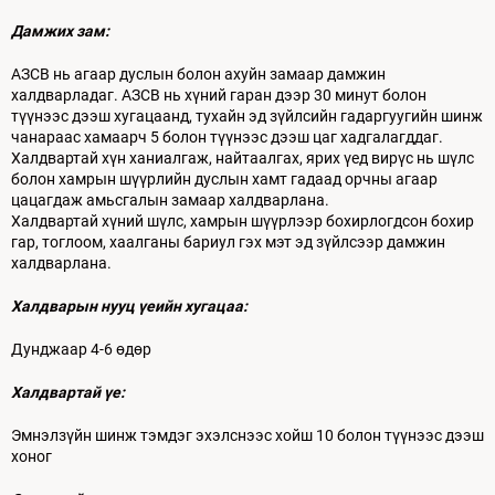
Дамжих зам:
АЗСВ нь агаар дуслын болон ахуйн замаар дамжин
халдварладаг. АЗСВ нь хүний гаран дээр 30 минут болон
түүнээс дээш хугацаанд, тухайн эд зүйлсийн гадаргуугийн шинж
чанараас хамаарч 5 болон түүнээс дээш цаг хадгалагддаг.
Халдвартай хүн ханиалгаж, найтаалгах, ярих үед вирүс нь шүлс
болон хамрын шүүрлийн дуслын хамт гадаад орчны агаар
цацагдаж амьсгалын замаар халдварлана.
Халдвартай хүний шүлс, хамрын шүүрлээр бохирлогдсон бохир
гар, тоглоом, хаалганы бариул гэх мэт эд зүйлсээр дамжин
халдварлана.
Халдварын нууц үеийн хугацаа:
Дунджаар 4-6 өдөр
Халдвартай үе:
Эмнэлзүйн шинж тэмдэг эхэлснээс хойш 10 болон түүнээс дээш
хоног