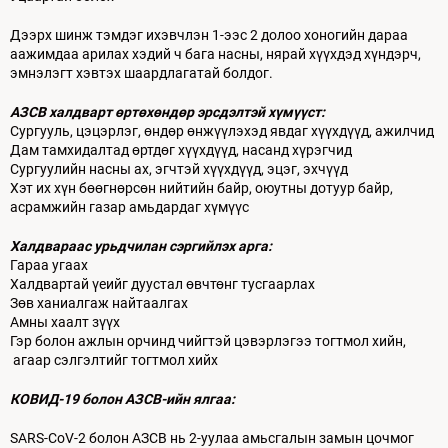
Дээрх шинж тэмдэг ихэвчлэн 1-ээс 2 долоо хоногийн дараа
аажимдаа арилах хэдий ч бага насны, нярай хүүхдэд хүндэрч,
эмнэлэгт хэвтэх шаардлагатай болдог.
АЗСВ халдварт өртөхөндөр эрсдэлтэй хүмүүст:
Сургууль, цэцэрлэг, өндөр өнжүүлэхэд явдаг хүүхдүүд, ажилчид
Дам тамхидалтад өртдөг хүүхдүүд, насанд хүрэгчид
Сургуулийн насны ах, эгчтэй хүүхдүүд, эцэг, эхчүүд
Хэт их хүн бөөгнөрсөн нийтийн байр, оюутны дотуур байр,
асрамжийн газар амьдардаг хүмүүс
Халдвараас урьдчилан сэргийлэх арга:
Гараа угаах
Халдвартай үеийг дуустал өвчтөнг тусгаарлах
Зөв ханиалгаж найтаалгах
Амны хаалт зүүх
Гэр болон ажлын орчинд чийгтэй цэвэрлэгээ тогтмол хийн,
агаар сэлгэлтийг тогтмол хийх
КОВИД-19 болон АЗСВ-ийн ялгаа:
SARS-CoV-2 болон АЗСВ нь 2-уулаа амьсгалын замын цочмог