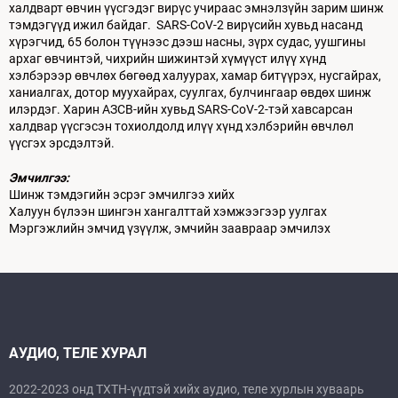
халдварт өвчин үүсгэдэг вирүс учираас эмнэлзүйн зарим шинж
тэмдэгүүд ижил байдаг. SARS-CoV-2 вирүсийн хувьд насанд
хүрэгчид, 65 болон түүнээс дээш насны, зүрх судас, уушгины
архаг өвчинтэй, чихрийн шижинтэй хүмүүст илүү хүнд
хэлбэрээр өвчлөх бөгөөд халуурах, хамар битүүрэх, нусгайрах,
ханиалгах, дотор муухайрах, суулгах, булчингаар өвдөх шинж
илэрдэг. Харин АЗСВ-ийн хувьд SARS-CoV-2-тэй хавсарсан
халдвар үүсгэсэн тохиолдолд илүү хүнд хэлбэрийн өвчлөл
үүсгэх эрсдэлтэй.
Эмчилгээ:
Шинж тэмдэгийн эсрэг эмчилгээ хийх
Халуун бүлээн шингэн хангалттай хэмжээгээр уулгах
Мэргэжлийн эмчид үзүүлж, эмчийн заавраар эмчилэх
АУДИО, ТЕЛЕ ХУРАЛ
2022-2023 онд ТХТН-үүдтэй хийх аудио, теле хурлын хуваарь