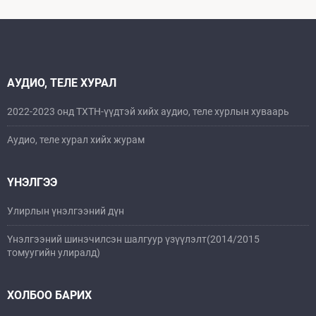
АУДИО, ТЕЛЕ ХУРАЛ
2022-2023 онд ТХТН-үүдтэй хийх аудио, теле хурлын хуваарь
Аудио, теле хурал хийх журам
ҮНЭЛГЭЭ
Улирлын үнэлгээний дүн
Үнэлгээний шинэчилсэн шалгуур үзүүлэлт(2014/2015
томуугийн улиралд)
ХОЛБОО БАРИХ